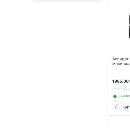
Аппарат
макияжа
машинка
1995.00г
⬤ В нали
Куп