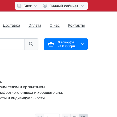
Блог
Личный кабинет
Доставка
Оплата
О нас
Контакты
0
товар(ов),
на
0.00грн.
м.
воим телом и организмом.
мфортного отдыха и хорошего сна.
оты и индивидуальности.