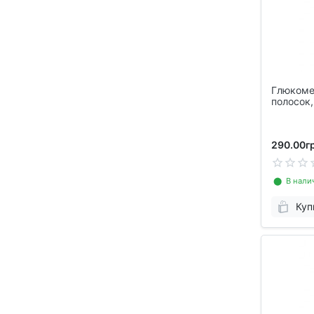
Глюкомет
полосок,
прокалыв
290.00гр
⬤ В нали
Куп