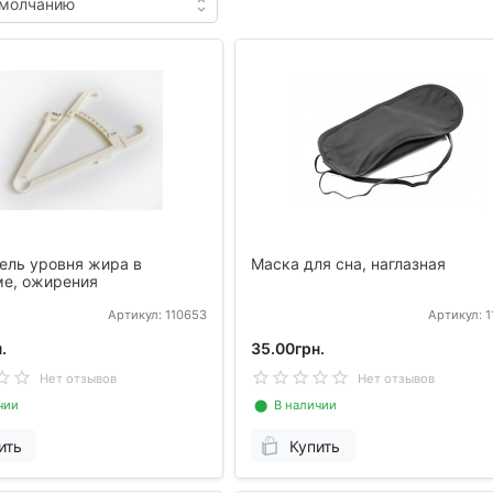
ель уровня жира в
Маска для сна, наглазная
ме, ожирения
Артикул: 110653
Артикул: 
.
35.00грн.
Нет отзывов
Нет отзывов
чии
⬤ В наличии
ить
Купить