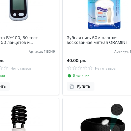
р BY-100, 50 тест-
Зубная нить 50м плотная
 50 ланцетов и
воскованная мятная ORAMINT
атель, в кейсе
Артикул: 118349
Артикул: 
н.
40.00грн.
Нет отзывов
Нет отзывов
чии
⬤ В наличии
ить
Купить