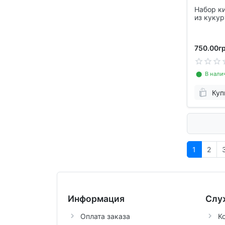
Набор ки
из кукур
750.00гр
⬤ В нали
Куп
1
2
Информация
Слу
Оплата заказа
К