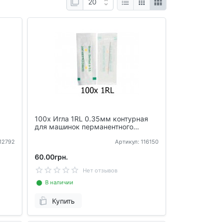
100x Игла 1RL 0.35мм контурная
для машинок перманентного
макияжа татуажа
112792
Артикул: 116150
60.00грн.
Нет отзывов
⬤ В наличии
Купить