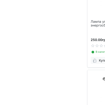
Лампа у
энергос
250.00гр
⬤ В нали
Куп