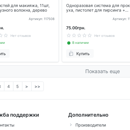
стей для макияжа, 11шт,
Одноразовая система для про
узного волокна, дерево
уха, пистолет для пирсинга +
сережка
Артикул: 117508
Артикул: 
н.
75.00грн.
Нет отзывов
Нет отзывов
чии
⬤ В наличии
ить
Купить
Показать еще
3
4
5
>
>>
жба поддержки
Дополнительно
онтакты
Производители