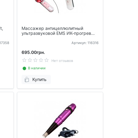
t,
Массажер антицеллюлитный
ультразвуковой EMS ИК-прогрев
3в1 для тела и лица
117358
Артикул: 116316
695.00грн.
Нет отзывов
⬤ В наличии
Купить