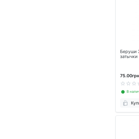
Беруши 3
затычки 
75.00грн
⬤ В нали
Куп