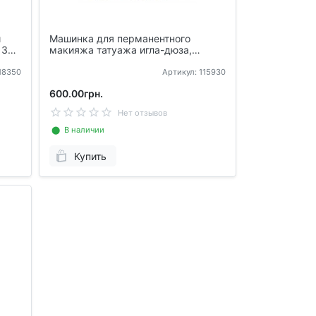
и
Машинка для перманентного
 3
макияжа татуажа игла-дюза,
аппарат
118350
Артикул: 115930
600.00грн.
Нет отзывов
⬤ В наличии
Купить