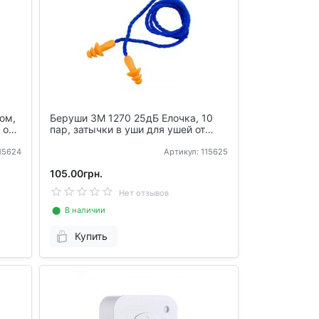
ом,
Беруши 3M 1270 25дБ Елочка, 10
 от
пар, затычки в уши для ушей от
шума
115624
Артикул: 115625
105.00грн.
Нет отзывов
⬤ В наличии
Купить