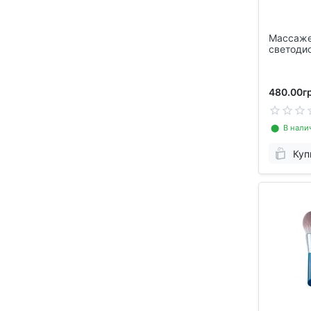
Массаже
светодио
ES-1081
480.00гр
⬤ В нали
Куп