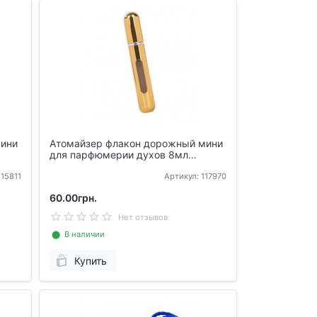
мини
Атомайзер флакон дорожный мини
для парфюмерии духов 8мл
заправляющийся
115811
Артикул: 117970
60.00грн.
Нет отзывов
⬤ В наличии
Купить