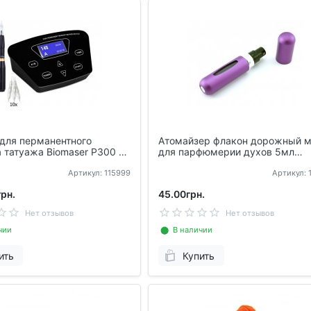
 для перманентного
Атомайзер флакон дорожный 
 татуажа Biomaser P300 +
для парфюмерии духов 5мл
 HP-100
заправляющийся
Артикул: 115999
Артикул: 
рн.
45.00грн.
Нет отзывов
Нет отзывов
чии
⬤ В наличии
ить
Купить