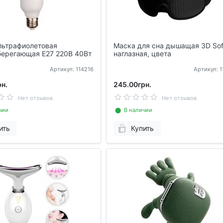
льтрафиолетовая
Маска для сна дышащая 3D Sof
берегающая E27 220В 40Вт
наглазная, цвета
Артикул: 114216
Артикул: 
н.
245.00грн.
Нет отзывов
Нет отзывов
чии
⬤ В наличии
ить
Купить