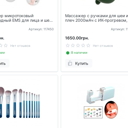
р микротоковый
Массажер с ручками для шеи 
дный EMS для лица и шеи,
плеч 2000мАч с ИК-прогревом,
режима, FZ-831
Артикул: 117450
Артикул: 
н.
1650.00грн.
Нет отзывов
Нет отзывов
чии
⬤ В наличии
ить
Купить