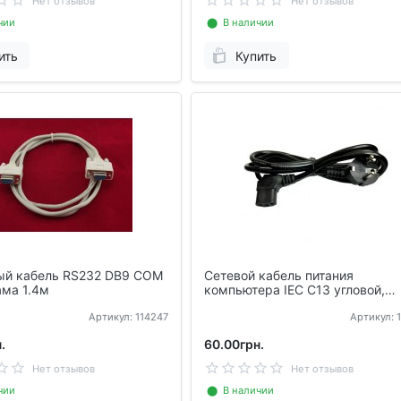
Нет отзывов
Нет отзывов
чии
⬤ В наличии
ить
Купить
й кабель RS232 DB9 COM
Сетевой кабель питания
ма 1.4м
компьютера IEC C13 угловой,
28x0.07, 1.5м
Артикул: 114247
Артикул: 
.
60.00грн.
Нет отзывов
Нет отзывов
чии
⬤ В наличии