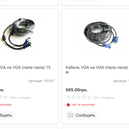
GA на VGA (папа-папа) 15
Кабель VGA на VGA (папа-папа)
м
Артикул: 110737
Артикул: 
н.
565.00грн.
Нет отзывов
Нет отзывов
аличии
⬤ Нет в наличии
бщить
Сообщить