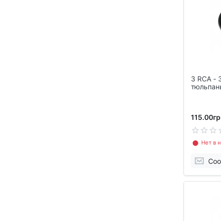
3 RCA - 
тюльпаны
115.00гр
⬤ Нет в н
Соо