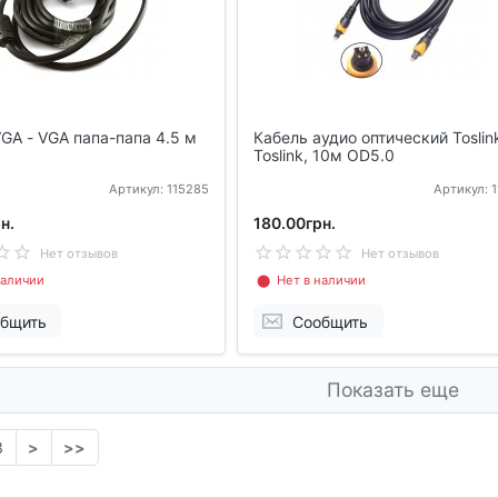
GA - VGA папа-папа 4.5 м
Кабель аудио оптический Toslin
Toslink, 10м OD5.0
Артикул: 115285
Артикул: 
н.
180.00грн.
Нет отзывов
Нет отзывов
аличии
⬤ Нет в наличии
бщить
Сообщить
Показать еще
3
>
>>