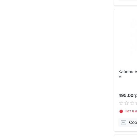
Кабель V
м
495.00гр
⬤ Нет в н
Соо