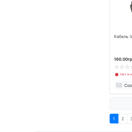
Кабель V
160.00гр
⬤ Нет в н
Соо
1
2