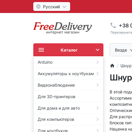
Русский
+38 (
Перезвонит
Каталог
Везде
Arduino
Шнур
Аккумуляторы к ноутбукам
Шнур
Видеонаблюдение
В этой под
Для 3D-принтеров
Ассортиме
композитн
Для дома и для авто
Оптические
Для распре
Для компьютеров
блоков пит
Наценка н
Для ноутбуков