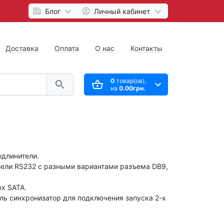
Блог
Личный кабинет
Доставка
Оплата
О нас
Контакты
0
товар(ов),
на
0.00грн.
удлинители.
бели RS232 с разными вариантами разъема DB9,
ых SATA.
ль синхронизатор для подключения запуска 2-х