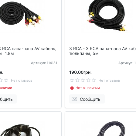
3 RCA папа-папа AV кабель,
3 RCA - 3 RCA папа-папа AV каб
, 1.8м
тюльпаны, 5м
Артикул: 114181
Артикул: 
н.
190.00грн.
Нет отзывов
Нет отзывов
аличии
⬤ Нет в наличии
бщить
Сообщить