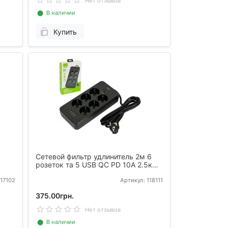
Нет отзывов
⬤ В наличии
Купить
Сетевой фильтр удлинитель 2м 6
розеток та 5 USB QC PD 10А 2.5кВт
EU-2506PD
117102
Артикул: 118111
375.00грн.
Нет отзывов
⬤ В наличии