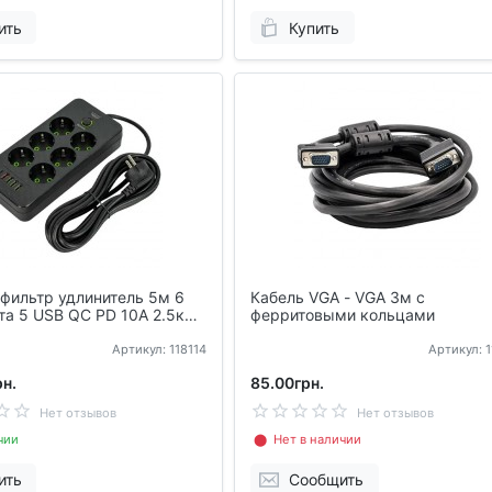
ить
Купить
фильтр удлинитель 5м 6
Кабель VGA - VGA 3м с
та 5 USB QC PD 10А 2.5кВт
ферритовыми кольцами
PD
Артикул: 118114
Артикул: 
н.
85.00грн.
Нет отзывов
Нет отзывов
чии
⬤ Нет в наличии
ить
Сообщить