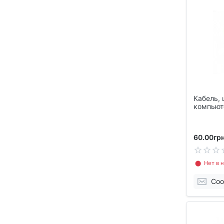
Кабель, 
компьют
60.00грн
⬤ Нет в н
Соо