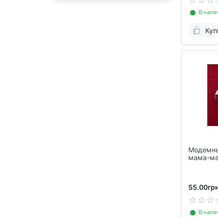
⬤ В нали
Куп
Модемны
мама-ма
55.00грн
⬤ В нали