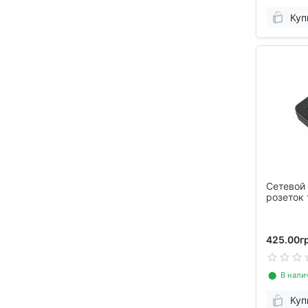
Куп
Сетевой 
розеток 
EU-2506
425.00гр
⬤ В нали
Куп