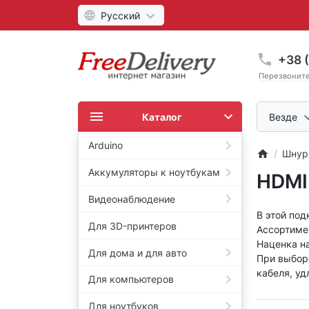
Русский
+38 (
Перезвонит
Каталог
Везде
Arduino
Шнур
Аккумуляторы к ноутбукам
HDMI
Видеонаблюдение
В этой под
Для 3D-принтеров
Ассортиме
Наценка н
Для дома и для авто
При выборе
кабеля, уд
Для компьютеров
Для ноутбуков