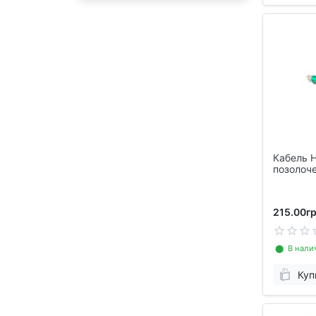
Кабель H
позолоч
215.00гр
⬤ В нали
Куп