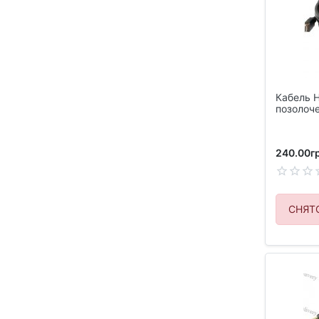
Кабель H
позолоч
240.00гр
СНЯТ