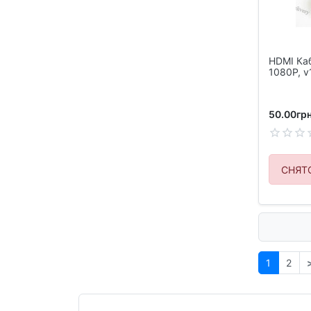
HDMI Ка
1080P, v
50.00грн
СНЯТ
1
2