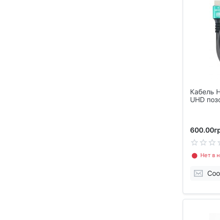
Кабель H
UHD поз
Premium
600.00гр
⬤ Нет в н
Соо