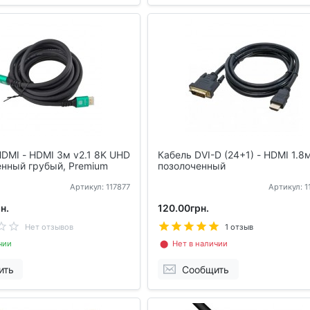
DMI - HDMI 3м v2.1 8K UHD
Кабель DVI-D (24+1) - HDMI 1.8
енный грубый, Premium
позолоченный
Артикул: 117877
Артикул: 
н.
120.00грн.
Нет отзывов
1 отзыв
чии
⬤ Нет в наличии
ить
Сообщить