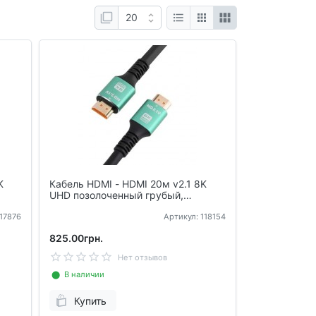
K
Кабель HDMI - HDMI 20м v2.1 8K
UHD позолоченный грубый,
Premium
117876
Артикул: 118154
825.00грн.
Нет отзывов
⬤ В наличии
Купить