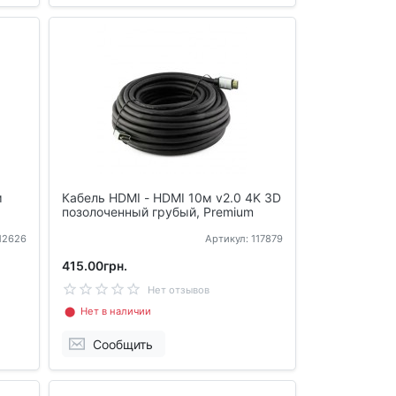
м
Кабель HDMI - HDMI 10м v2.0 4K 3D
позолоченный грубый, Premium
112626
Артикул: 117879
415.00грн.
Нет отзывов
⬤ Нет в наличии
Сообщить