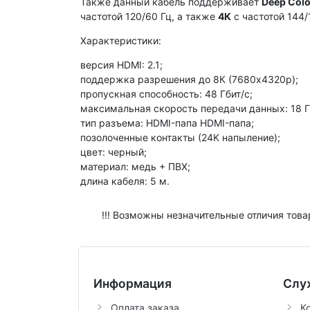
Также данный кабель поддерживает
Deep Colo
частотой 120/60 Гц, а также
4К
с частотой 144/
Характеристики:
версия HDMI: 2.1;
поддержка разрешения до 8К (7680х4320р);
пропускная способность: 48 Гбит/с;
максимальная скорость передачи данных: 18 Г
тип разъема: HDMI-папа HDMI-папа;
позолоченные контакты (24K напыление);
цвет: черный;
материал: медь + ПВХ;
длина кабеля: 5 м.
!!! Возможны незначительные отличия това
Информация
Слу
Оплата заказа
К