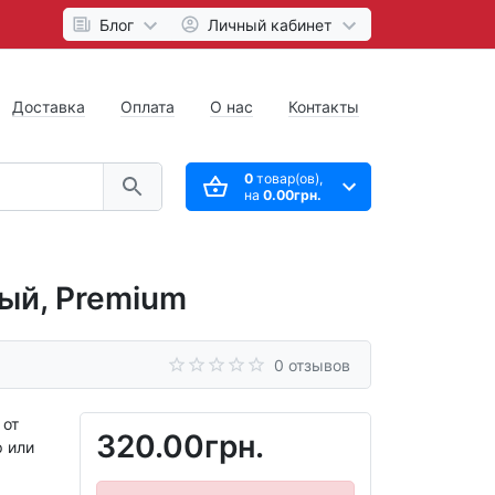
Блог
Личный кабинет
Доставка
Оплата
О нас
Контакты
0
товар(ов),
на
0.00грн.
ый, Premium
0 отзывов
 от
320.00грн.
р или