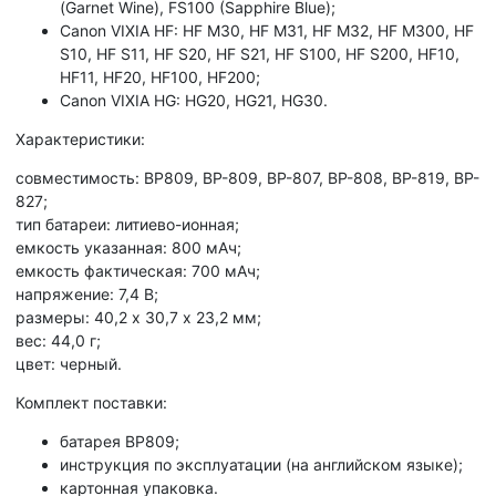
(Garnet Wine), FS100 (Sapphire Blue);
Canon VIXIA HF: HF M30, HF M31, HF M32, HF M300, HF
S10, HF S11, HF S20, HF S21, HF S100, HF S200, HF10,
HF11, HF20, HF100, HF200;
Canon VIXIA HG: HG20, HG21, HG30.
Характеристики:
совместимость: BP809, BP-809, BP-807, BP-808, BP-819, BP-
827;
тип батареи: литиево-ионная;
емкость указанная: 800 мАч;
емкость фактическая: 700 мАч;
напряжение: 7,4 В;
размеры: 40,2 х 30,7 х 23,2 мм;
вес: 44,0 г;
цвет: черный.
Комплект поставки:
батарея BP809;
инструкция по эксплуатации (на английском языке);
картонная упаковка.