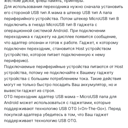
жесткие диски, флеш память, принтеры.
Для использования переходника нужно сначала установить
его стороной USB тип A мама в штекер USB тип A папа
периферийного устройства. Потом штекер MicroUSB тип B
подключить в гнездо MicroUSB тип B гаджета с
операционной системой Android. При подключении
переходника к гаджету на дисплее появится сообщение,
что адаптер опознан и готов к работе. Гаджет, к которому
подключен переходник, становится Host устройством
(устройство, которое питает подключенную к нему
периферию).
Подключаемые периферийные устройства питаются от Host
устройства, потому не подключайте к Вашему гаджету
устройства с большим потреблением тока. Такие действия
могут не только быстро посадить Ваш аккумулятор, но и
вывести гаджет из строя.
OTG переходник адаптер USB мама – MicroUSB папа для
Android может использоваться с гаджетами, которые
поддерживают технологию USB OTG («On-The-Go»). Перед
покупкой адаптера убедитесь в том, что Ваш гаджет
поддерживает технологию USB OTG.