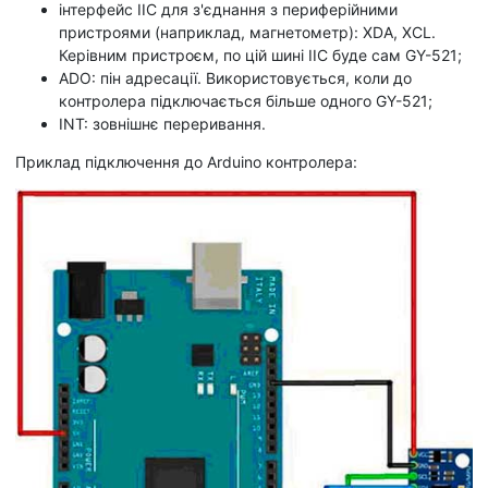
інтерфейс IIC для з'єднання з периферійними
пристроями (наприклад, магнетометр): XDA, XCL.
Керівним пристроєм, по цій шині IIC буде сам GY-521;
ADO: пін адресації. Використовується, коли до
контролера підключається більше одного GY-521;
INT: зовнішнє переривання.
Приклад підключення до Arduino контролера: