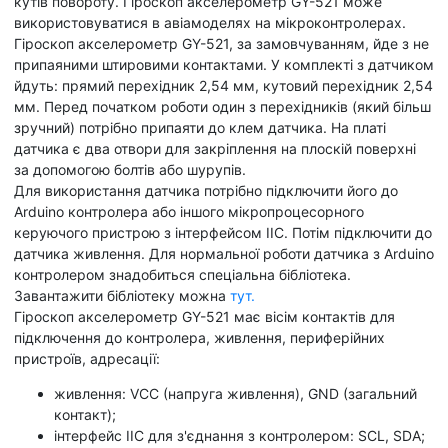
кутів повороту. Гіроскоп акселерометр GY-521 може
використовуватися в авіамоделях на мікроконтролерах.
Гіроскоп акселерометр GY-521, за замовчуванням, йде з не
припаяними штировими контактами. У комплекті з датчиком
йдуть: прямий перехідник 2,54 мм, кутовий перехідник 2,54
мм. Перед початком роботи один з перехідників (який більш
зручний) потрібно припаяти до клем датчика. На платі
датчика є два отвори для закріплення на плоскій поверхні
за допомогою болтів або шурупів.
Для використання датчика потрібно підключити його до
Arduino контролера або іншого мікропроцесорного
керуючого пристрою з інтерфейсом IIC. Потім підключити до
датчика живлення. Для нормальної роботи датчика з Arduino
контролером знадобиться спеціальна бібліотека.
Завантажити бібліотеку можна
тут.
Гіроскоп акселерометр GY-521 має вісім контактів для
підключення до контролера, живлення, периферійних
пристроїв, адресації:
живлення: VCC (напруга живлення), GND (загальний
контакт);
інтерфейс IIC для з'єднання з контролером: SCL, SDA;