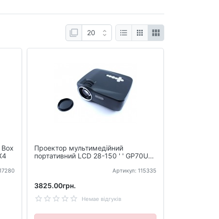
 Box
Проектор мультимедійний
X4
портативний LCD 28-150 ' ' GP70UP
Android Wi - Fi
117280
Артикул: 115335
3825.00грн.
Немае відгуків