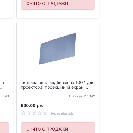
СНЯТО С ПРОДАЖИ
ля
Тканина світловідбиваюча 100 '' для
проектора, проекційний екран,
сірий
115343
Артикул: 115342
930.00грн.
Немае відгуків
СНЯТО С ПРОДАЖИ