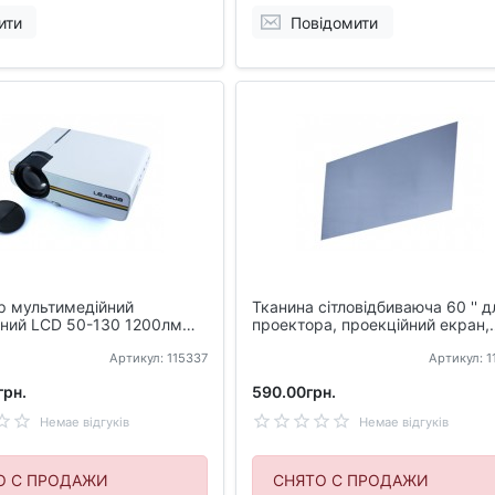
ити
Повідомити
р мультимедійний
Тканина сітловідбиваюча 60 '' д
вний LCD 50-130 1200лм
проектора, проекційний екран,
raScreen
сірий
Артикул: 115337
Артикул: 
грн.
590.00грн.
Немае відгуків
Немае відгуків
О С ПРОДАЖИ
СНЯТО С ПРОДАЖИ