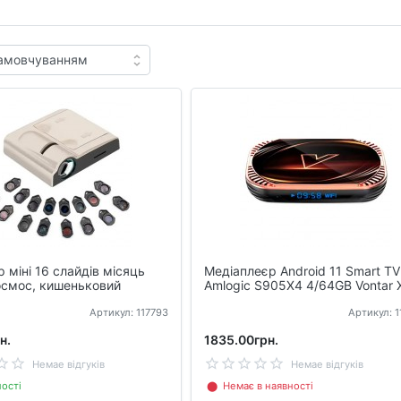
 міні 16 слайдів місяць
Медіаплеєр Android 11 Smart TV
осмос, кишеньковий
Amlogic S905X4 4/64GB Vontar 
Артикул: 117793
Артикул: 
н.
1835.00грн.
Немае відгуків
Немае відгуків
ості
⬤ Немає в наявності