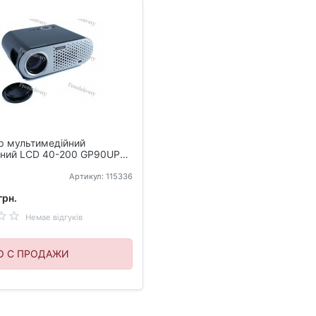
р мультимедійний
вний LCD 40-200 GP90UP
i-Fi
Артикул: 115336
грн.
Немае відгуків
О С ПРОДАЖИ