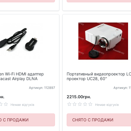
en Wi-Fi HDMI адаптер
Портативный видеопроектор L
racast Airplay DLNA
проектор UC28, 60''
Артикул: 112897
Артикул: 
н.
2215.00грн.
Немае відгуків
Немае відгуків
О С ПРОДАЖИ
СНЯТО С ПРОДАЖИ