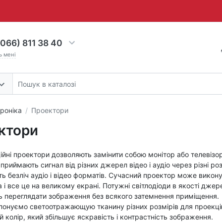
066) 811 38 40
ь мені
роніка
Проектори
ктори
йні проектори дозволяють замінити собою монітор або телевізо
приймають сигнал від різних джерел відео і аудіо через різні роз
ь безліч аудіо і відео форматів. Сучасний проектор може викону
 і все це на великому екрані. Потужні світлодіоди в якості джер
 переглядати зображення без всякого затемнення приміщення.
понуємо светоотражающую тканину різних розмірів для проекці
ий колір, який збільшує яскравість і контрастність зображення.