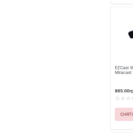
EZCast W
Miracast
865.00гр
СНЯТ