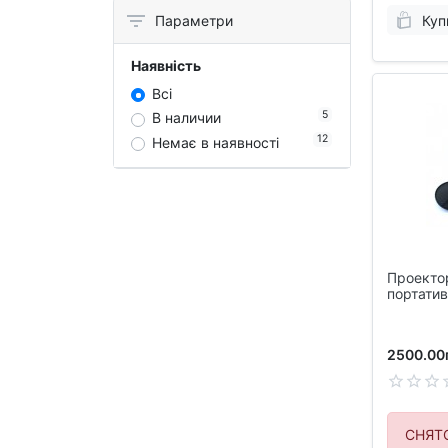
Куп
Параметри
Наявність
Всі
5
В наличии
12
Немає в наявності
Проекто
портати
YG410 Mi
2500.00
СНЯТ