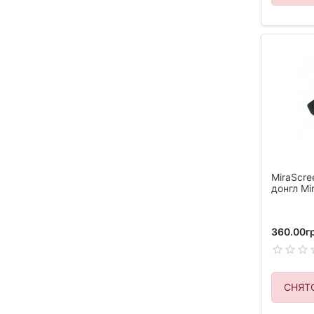
MiraScre
донгл Mi
360.00гр
СНЯТ