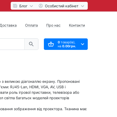
Блог
Особистий кабінет
Доставка
Оплата
Про нас
Контакти
0
товар(ів),
на
0.00грн.
р з великою діагоналлю екрану. Пропоновані
'єми: RJ45-Lan, HDMI, VGA, AV, USB і
вати роль ігрової приставки, телевізора або
ел світла багатьох моделей проекторів
ювання зображення від проектора. Тканина має