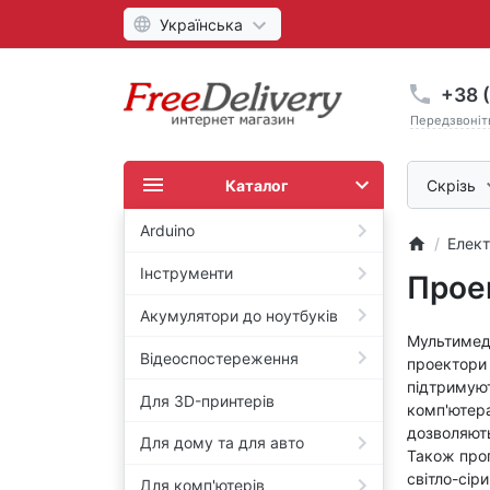
Українська
+38 (
Передзвоніт
Каталог
Скрізь
Arduino
Елект
Інструменти
Прое
Акумулятори до ноутбуків
Мультимеді
Відеоспостереження
проектори 
підтримуют
Для 3D-принтерів
комп'ютера
дозволяють
Для дому та для авто
Також про
світло-сір
Для комп'ютерів