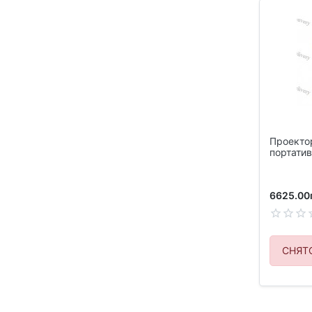
Проекто
портати
Android W
6625.00
СНЯТ