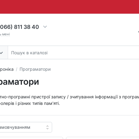
066) 811 38 40
ь мені
роніка
Програматори
раматори
атно-програмні пристрої запису / зчитування інформації з програ
лерів і різних типів пам'яті.