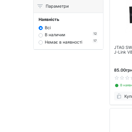
Параметри
Наявність
Всі
12
В наличии
17
Немає в наявності
JTAG SW
J-Link V
85.00грн
⬤ В наявн
Куп