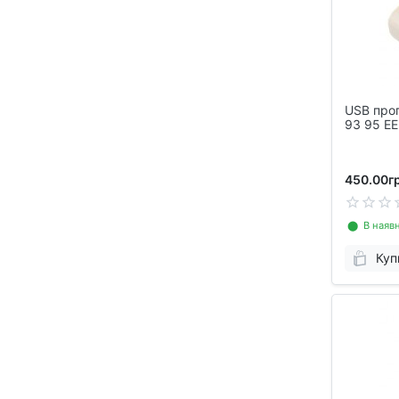
USB про
93 95 E
450.00гр
⬤ В наявн
Куп