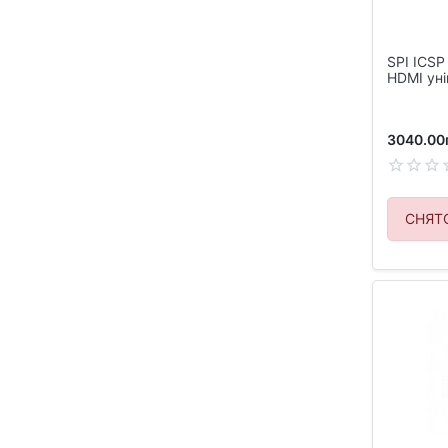
SPI ICS
HDMI ун
3040.00
СНЯТ