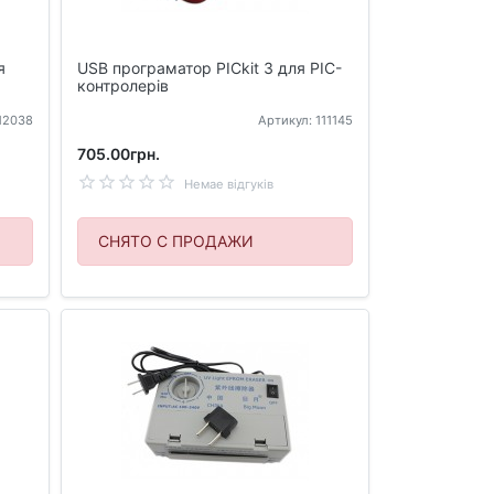
я
USB програматор PICkit 3 для PIC-
контролерів
112038
Артикул: 111145
705.00грн.
Немае відгуків
СНЯТО С ПРОДАЖИ