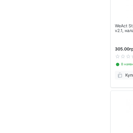
WeAct St
v2.1, на
програм
305.00гр
⬤ В наявн
Куп