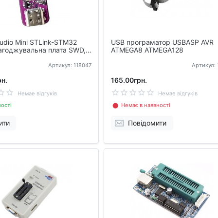
udio Mini STLink-STM32
USB програматор USBASP AVR
лагоджувальна плата SWD,
ATMEGA8 ATMEGA128
атор
Артикул: 118047
Артикул: 
н.
165.00грн.
Немае відгуків
Немае відгуків
ості
⬤ Немає в наявності
ити
Повідомити