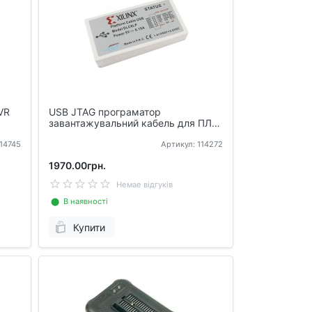
VR
USB JTAG програматор
завантажувальний кабель для ПЛІС
CPLD FPGA Xilinx PROM
114745
Артикул: 114272
1970.00грн.
Немае відгуків
⬤ В наявності
Купити