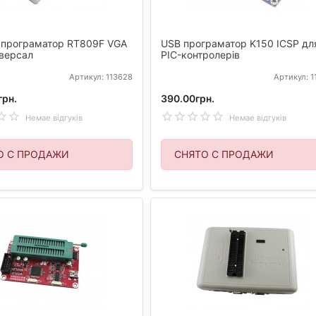
P програматор RT809F VGA
USB програматор K150 ICSP дл
іверсал
PIC-контролерів
Артикул: 113628
Артикул: 
грн.
390.00грн.
Немае відгуків
Немае відгуків
О С ПРОДАЖИ
СНЯТО С ПРОДАЖИ