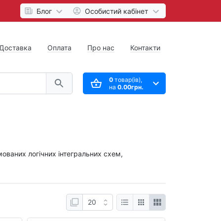
Блог
Особистий кабінет
Доставка
Оплата
Про нас
Контакти
0
товар(ів),
на
0.00грн.
мованих логічних інтегральних схем,