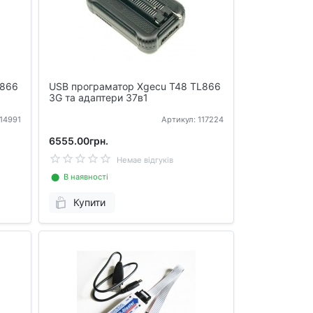
L866
USB програматор Xgecu T48 TL866
3G та адаптери 37в1
114991
Артикул: 117224
6555.00грн.
Немае відгуків
⬤ В наявності
Купити