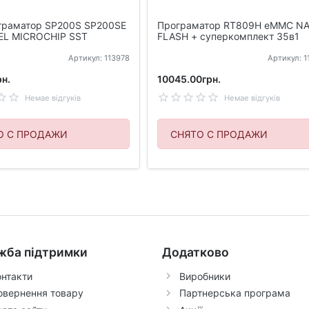
граматор SP200S SP200SE
Програматор RT809H eMMC N
EL MICROCHIP SST
FLASH + суперкомплект 35в1
Артикул: 113978
Артикул: 
н.
10045.00грн.
Немае відгуків
Немае відгуків
О С ПРОДАЖИ
СНЯТО С ПРОДАЖИ
жба підтримки
Додатково
онтакти
Виробники
овернення товару
Партнерська програма