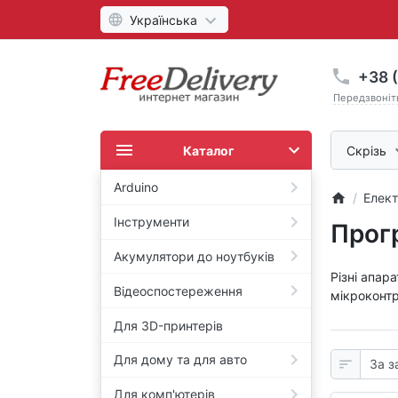
Українська
+38 (
Передзвоніт
Каталог
Скрізь
Arduino
Елект
Інструменти
Прог
Акумулятори до ноутбуків
Різні апар
Відеоспостереження
мікроконтро
Для 3D-принтерів
Для дому та для авто
Для комп'ютерів