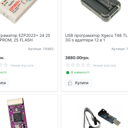
граматор EZP2023+ 24 25
USB програматор Xgecu T48 T
EPROM, 25 FLASH
3G з адаптери 12 в 1
Артикул: 115862
Артикул: 
н.
3880.00грн.
Немае відгуків
Немае відгуків
ості
⬤ В наявності
ити
Купити