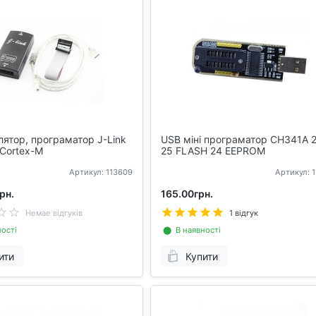
ятор, програматор J-Link
USB міні програматор CH341A 
Cortex-M
25 FLASH 24 EEPROM
Артикул: 113609
Артикул: 
рн.
165.00грн.
Немае відгуків
1 відгук
ості
⬤ В наявності
ити
Купити