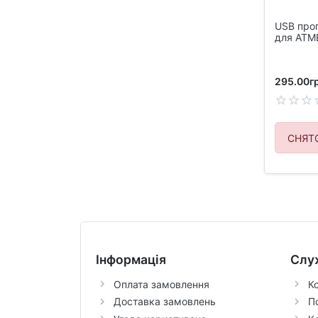
USB про
для ATM
295.00гр
СНЯТ
Інформація
Слу
Оплата замовлення
К
Доставка замовлень
П