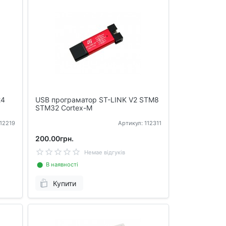
24
USB програматор ST-LINK V2 STM8
STM32 Cortex-M
112219
Артикул: 112311
200.00грн.
Немае відгуків
⬤ В наявності
Купити