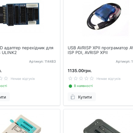
D адаптер перехідник для
USB AVRISP XPII програматор A
8 ULINK2
ISP PDI, AVRISP XPII
Артикул: 114483
Артикул: 
.
1135.00грн.
Немае відгуків
Немае відгуків
ості
⬤ В наявності
ити
Купити