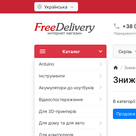
Українська
+38 (
Передзвоніт
Каталог
Скрізь
Arduino
Зниже
Інструменти
Зниже
Акумулятори до ноутбуків
Відеоспостереження
В категорі
Для 3D-принтерів
Продовж
Для дому та для авто
Для комп'ютерів