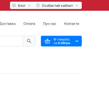
Блог
Особистий кабінет
Доставка
Оплата
Про нас
Контакти
0
товар(ів),
на
0.00грн.