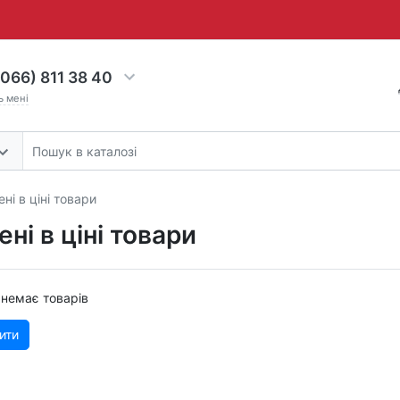
066) 811 38 40
ь мені
ні в ціні товари
ні в ціні товари
ї немає товарів
ити