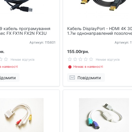
9 кабель програмування
Кабель DisplayPort - HDMI 4K 3
sec FX FX1N FX2N FX3U
1.7м однонаправлений позолоч
Артикул: 115601
Артикул: 
н.
155.00грн.
Немае відгуків
Немае відгуків
 наявності
⬤ Немає в наявності
ідомити
Повідомити