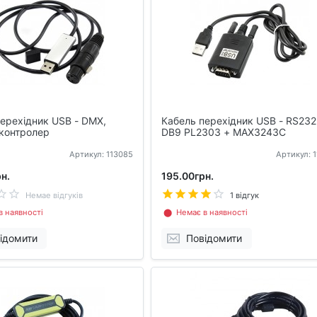
ерехідник USB - DMX,
Кабель перехідник USB - RS232
контролер
DB9 PL2303 + MAX3243C
Артикул: 113085
Артикул: 
н.
195.00грн.
Немае відгуків
1 відгук
 наявності
⬤ Немає в наявності
ідомити
Повідомити