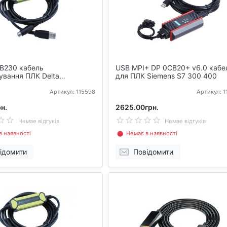
B230 кабель
USB MPI+ DP 0CB20+ v6.0 кабе
ування ПЛК Delta
для ПЛК Siemens S7 300 400
ics DVP ES SE SS
Артикул: 115598
Артикул: 
н.
2625.00грн.
Немае відгуків
Немае відгуків
 наявності
⬤ Немає в наявності
ідомити
Повідомити