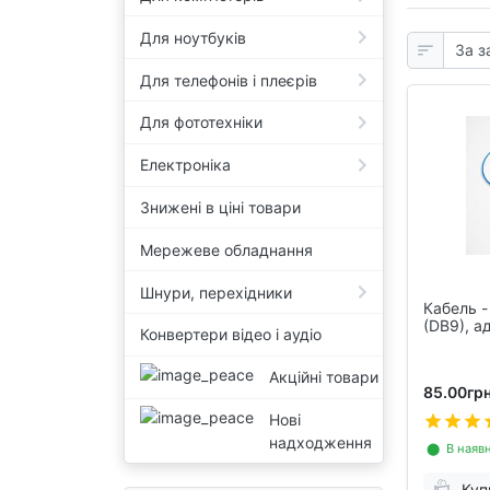
Для ноутбуків
Для телефонів і плеєрів
Для фототехніки
Електроніка
Знижені в ціні товари
Мережеве обладнання
Шнури, перехідники
Кабель -
(DB9), а
Конвертери відео і аудіо
Акційні товари
85.00грн
Нові
надходження
⬤ В наявн
Куп