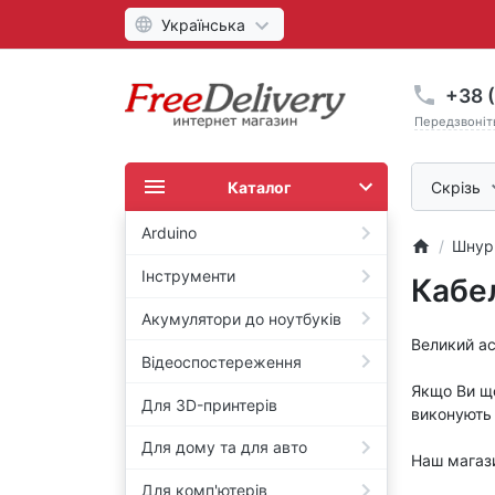
Українська
+38 (
Передзвоніт
Каталог
Скрізь
Arduino
Шнури
Інструменти
Кабе
Акумулятори до ноутбуків
Великий ас
Відеоспостереження
Якщо Ви що
Для 3D-принтерів
виконують 
Для дому та для авто
Наш магази
Для комп'ютерів