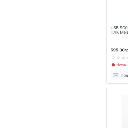
USB SC0
ПЛК Mel
595.00гр
⬤ Немає в
Пов