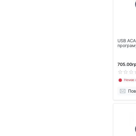
USB ACA
програм
Electron
705.00гр
⬤ Немає в
Пов