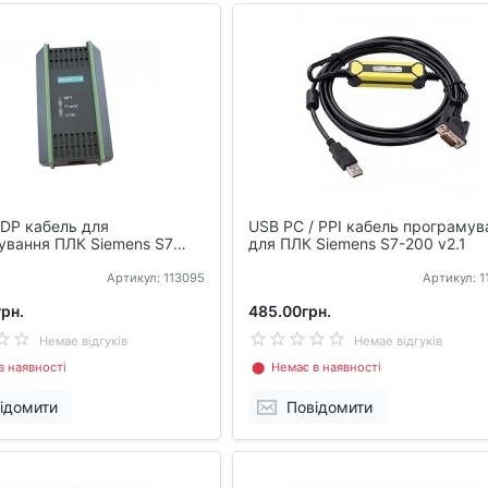
DP кабель для
USB PC / PPI кабель програмув
ування ПЛК Siemens S7
для ПЛК Siemens S7-200 v2.1
Артикул: 113095
Артикул: 
рн.
485.00грн.
Немае відгуків
Немае відгуків
 наявності
⬤ Немає в наявності
ідомити
Повідомити