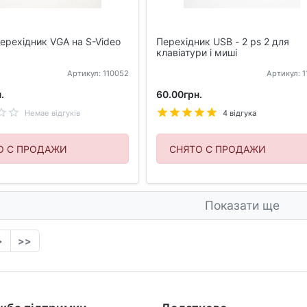
ерехідник VGA на S-Video
Перехідник USB - 2 ps 2 для
клавіатури і миші
Артикул: 110052
Артикул: 
.
60.00грн.
Немае відгуків
4 відгука
О С ПРОДАЖИ
СНЯТО С ПРОДАЖИ
Показати ще
>
>>