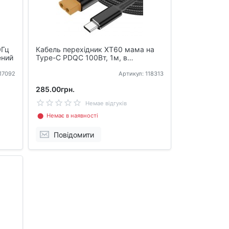
0Гц
Кабель перехідник XT60 мама на
ений
Type-C PDQC 100Вт, 1м, в
обплетенні
117092
Артикул: 118313
285.00грн.
Немае відгуків
⬤ Немає в наявності
Повідомити