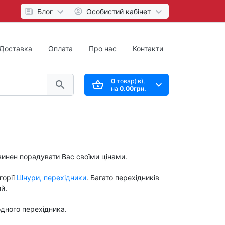
Блог
Особистий кабінет
Доставка
Оплата
Про нас
Контакти
0
товар(ів),
на
0.00грн.
винен порадувати Вас своїми цінами.
горії
Шнури, перехідники
. Багато перехідників
й.
дного перехідника.