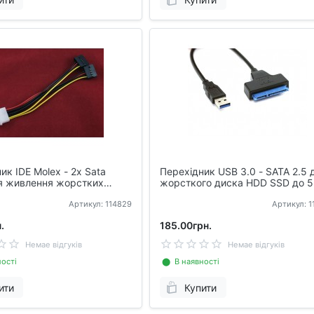
ик IDE Molex - 2x Sata
Перехідник USB 3.0 - SATA 2.5 
ля живлення жорстких
жорсткого диска HDD SSD до 5
/ с
Артикул: 114829
Артикул: 
.
185.00грн.
Немае відгуків
Немае відгуків
ості
⬤ В наявності
ити
Купити