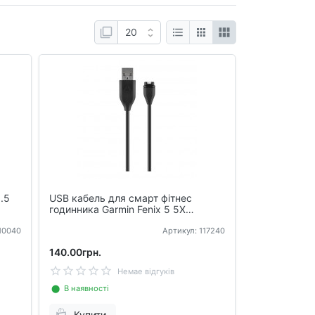
3.5
USB кабель для смарт фітнес
годинника Garmin Fenix ​​5 5X
Vivoactive 3 Vivosport
110040
Артикул: 117240
140.00грн.
Немае відгуків
⬤ В наявності
Купити