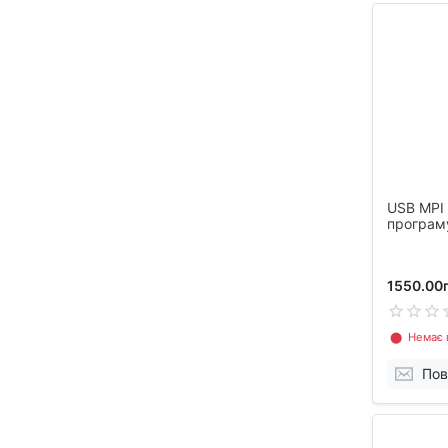
USB MPI 
програм
300 400
1550.00г
⬤ Немає в
Пов