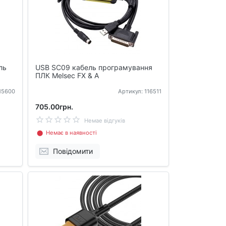
ль
USB SC09 кабель програмування
ПЛК Melsec FX & A
115600
Артикул: 116511
705.00грн.
Немае відгуків
⬤ Немає в наявності
Повідомити