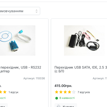
 перехідник, USB - RS232
Перехідник USB SATA, IDE, 2.5 
даптер
(с БП)
Артикул: 110036
Артикул: 
.
415.00грн.
1 відгук
7 відгуків
ості
⬤ В наявності
ити
Купити