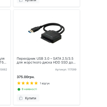
для
Перехідник USB 3.0 – SATA 2.5/3.5
Гбіт
для жорсткого диска HDD SSD до
5Гбіт/с з БЖ
115662
Артикул: 117099
375.00грн.
1 відгук
⬤ В наявності
Купити