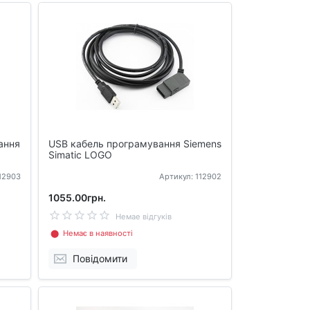
ання
USB кабель програмування Siemens
Simatic LOGO
112903
Артикул: 112902
1055.00грн.
Немае відгуків
⬤ Немає в наявності
Повідомити