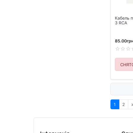
Кабель п
3 RCA
85.00грн
СНЯТ
1
2