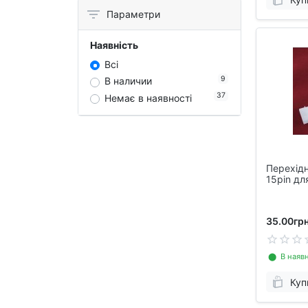
Параметри
Наявність
Всі
9
В наличии
37
Немає в наявності
Перехідн
15pin д
дисків
35.00грн
⬤ В наявн
Куп