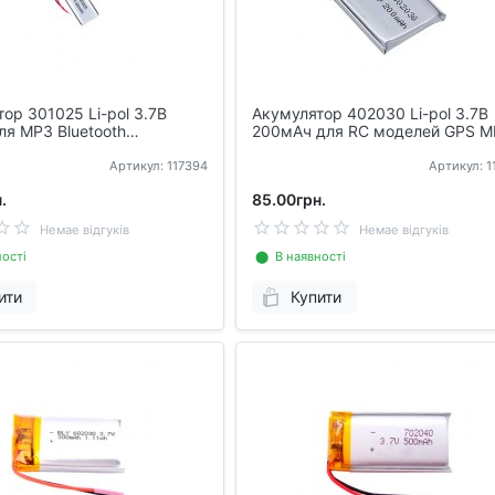
ор 301025 Li-pol 3.7В
Акумулятор 402030 Li-pol 3.7В
я MP3 Bluetooth
200мАч для RC моделей GPS 
ів гарнітур
MP4
Артикул: 117394
Артикул: 
.
85.00грн.
Немае відгуків
Немае відгуків
ості
⬤ В наявності
ити
Купити