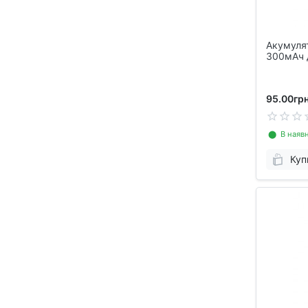
Акумулят
300мАч 
DVR GPS
95.00грн
⬤ В наявн
Куп