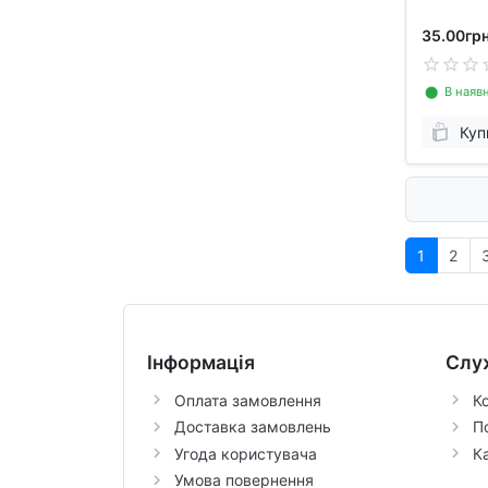
35.00грн
⬤ В наявн
Куп
1
2
Інформація
Слу
Оплата замовлення
К
Доставка замовлень
П
Угода користувача
К
Умова повернення