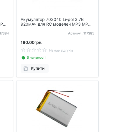
Акумулятор 703040 Li-pol 3.7В
MP4
920мАч для RC моделей MP3 MP4
DVR GPS
117384
Артикул: 117385
180.00грн.
Немае відгуків
⬤ В наявності
Купити