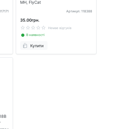
MH, FlyCat
117171
Артикул: 118388
35.00грн.
Немае відгуків
⬤ В наявності
Купити
18В