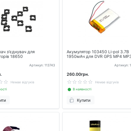
ач з'єднувач для
Акумулятор 103450 Li-pol 3.7В
торів 18650
1950мАч для DVR GPS MP4 MP
смартфонів
Артикул: 113743
Артикул: 
.
260.00грн.
Немае відгуків
Немае відгуків
ості
⬤ В наявності
ити
Купити