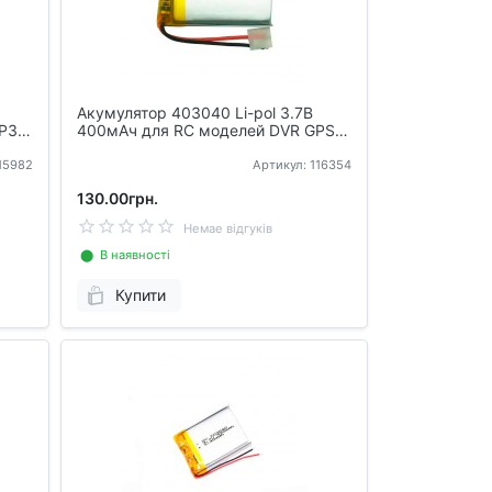
Акумулятор 403040 Li-pol 3.7В
MP3
400мАч для RC моделей DVR GPS
MP3 MP4
115982
Артикул: 116354
130.00грн.
Немае відгуків
⬤ В наявності
Купити