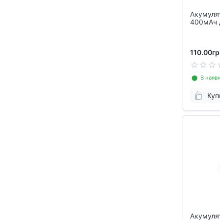
Акумулят
400мАч 
MP4
110.00гр
⬤ В наявн
Куп
Акумулят