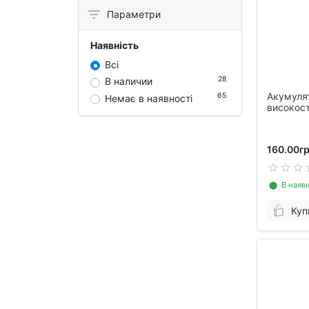
Параметри
Наявність
Всі
28
В наличии
Акумуля
65
Немає в наявності
високост
3000мАг 
160.00гр
⬤ В наявн
Куп