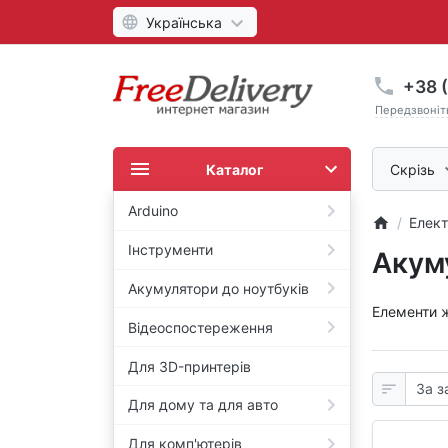
Українська
+38 (
Передзвоніт
Каталог
Скрізь
Arduino
Елект
Інструменти
Акуму
Акумулятори до ноутбуків
Елементи ж
Відеоспостереження
Для 3D-принтерів
Для дому та для авто
Для комп'ютерів