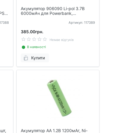
Акумулятор 906090 Li-pol 3.7В
PS
6000мАч для Powerbank,
планшетів, GPS
117388
Артикул: 117389
385.00грн.
Немае відгуків
⬤ В наявності
Купити
шт,
Акумулятор AA 1.2В 1200мАг, Ni-