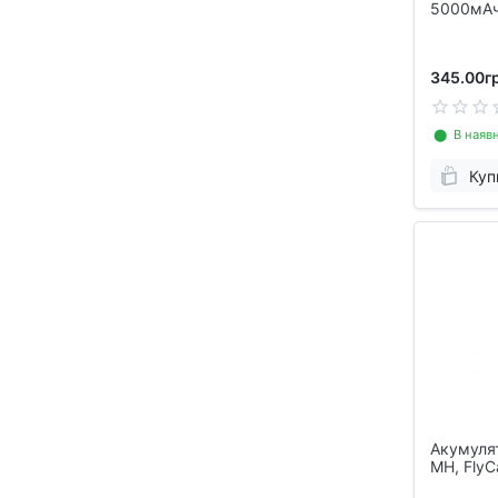
5000мАч
планшеті
345.00гр
⬤ В наявн
Куп
Акумулят
MH, FlyC