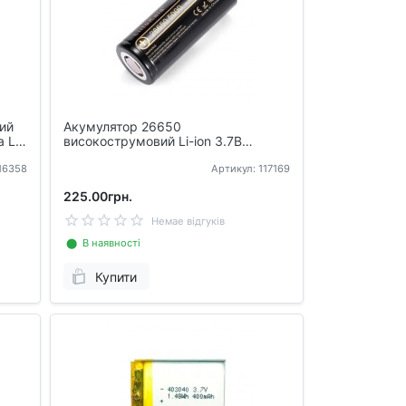
ий
Акумулятор 26650
 Lii-
високострумовий Li-ion 3.7В
5000мАч LiitoKala Lii-50A
116358
Артикул: 117169
225.00грн.
Немае відгуків
⬤ В наявності
Купити