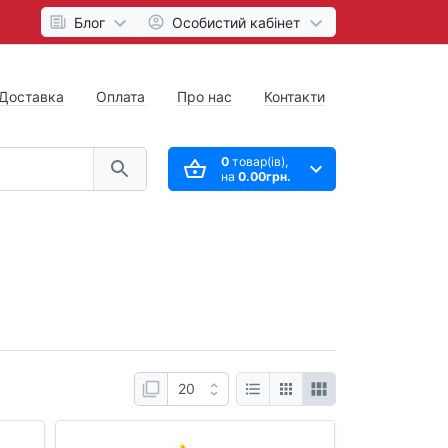
Блог
Особистий кабінет
Доставка
Оплата
Про нас
Контакти
0
товар(ів),
на
0.00грн.