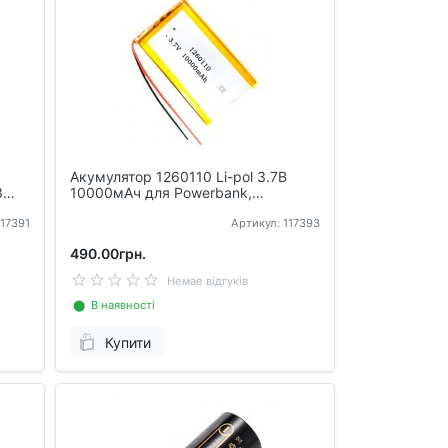
Акумулятор 1260110 Li-pol 3.7В
3
10000мАч для Powerbank,
планшетів, GPS
117391
Артикул: 117393
490.00грн.
Немае відгуків
⬤ В наявності
Купити