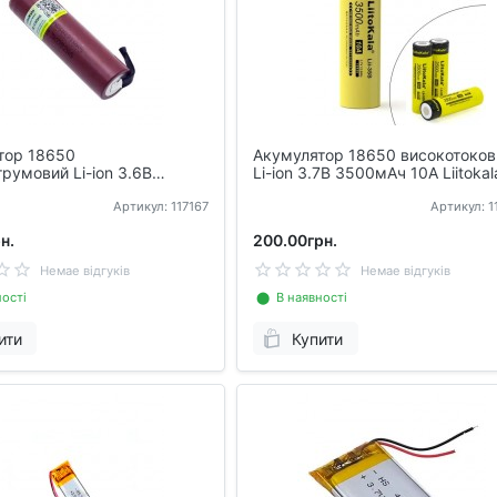
тор 18650
Акумулятор 18650 високотоков
румовий Li-ion 3.6В
Li-ion 3.7В 3500мАч 10А Liitokala
20А Liitokala з клемами
35S
Артикул: 117167
Артикул: 
н.
200.00грн.
Немае відгуків
Немае відгуків
ості
⬤ В наявності
ити
Купити