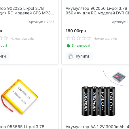
ор 902025 Li-pol 3.7В
Акумулятор 902050 Li-pol 3.7В
для RC моделей GPS MP3
950мАч для RC моделей DVR G
MP3 MP4
Артикул: 117387
Артикул: 
н.
180.00грн.
Немае відгуків
Немае відгуків
ості
⬤ В наявності
ити
Купити
ор 955565 Li-pol 3.7В
Акумулятор AA 1.2V 3000mAh, 4