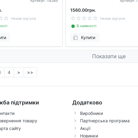
Артикул: 118389
Артикул: 
.
1560.00грн.
Немае відгуків
Немае відгуків
ості
⬤ В наявності
ити
Купити
Показати ще
3
4
>
>>
жба підтримки
Додатково
онтакти
Виробники
овернення товару
Партнерська програма
арта сайту
Акції
Новинки