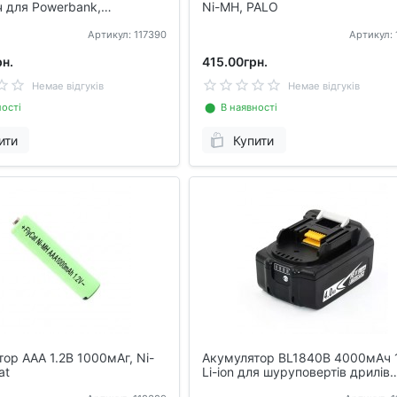
 для Powerbank,
Ni-MH, PALO
в, GPS
Артикул: 117390
Артикул: 
н.
415.00грн.
Немае відгуків
Немае відгуків
ості
⬤ В наявності
ити
Купити
ор AAA 1.2В 1000мАг, Ni-
Акумулятор BL1840B 4000мАч 
at
Li-ion для шуруповертів дрилів
Makita