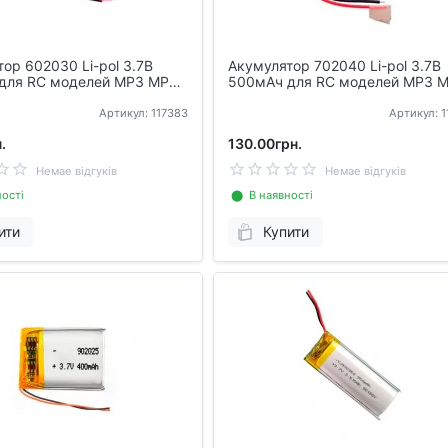
ор 602030 Li-pol 3.7В
Акумулятор 702040 Li-pol 3.7В
для RC моделей MP3 MP4
500мАч для RC моделей MP3 
DVR GPS
Артикул: 117383
Артикул: 
.
130.00грн.
Немае відгуків
Немае відгуків
ості
⬤ В наявності
ити
Купити