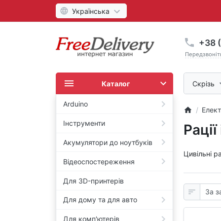
Українська
+38 (
Передзвоніт
Каталог
Скрізь
Arduino
Елект
Інструменти
Рації
Акумулятори до ноутбуків
Цивільні р
Відеоспостереження
Для 3D-принтерів
Для дому та для авто
Для комп'ютерів