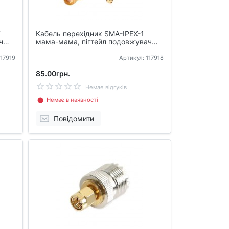
X
Кабель перехідник SMA-IPEX-1
ч
мама-мама, пігтейл подовжувач
для антен 10см
117919
Артикул: 117918
85.00грн.
Немае відгуків
⬤ Немає в наявності
Повідомити