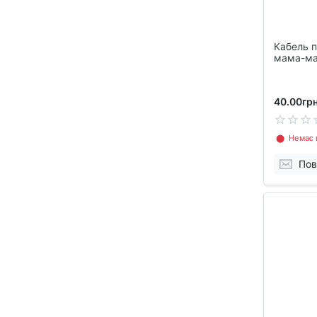
Кабель п
мама-ма
для анте
40.00грн
⬤ Немає в
Пов