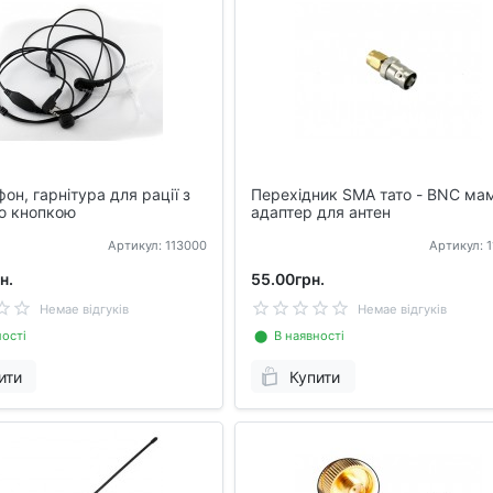
он, гарнітура для рації з
Перехідник SMA тато - BNC ма
ю кнопкою
адаптер для антен
Артикул: 113000
Артикул: 
н.
55.00грн.
Немае відгуків
Немае відгуків
ості
⬤ В наявності
ити
Купити