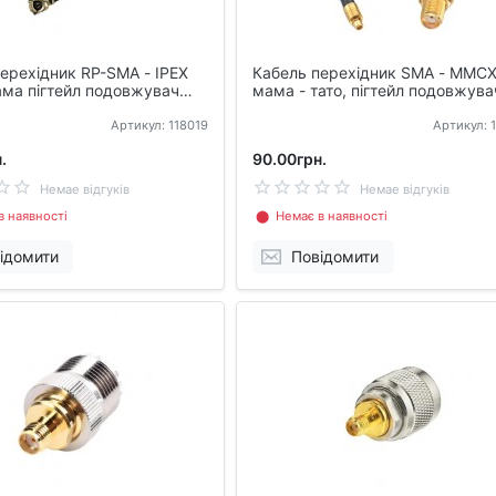
ерехідник RP-SMA - IPEX
Кабель перехідник SMA - MMC
ма пігтейл подовжувач
мама - тато, пігтейл подовжува
н 15см
для антен 14см
Артикул: 118019
Артикул: 
.
90.00грн.
Немае відгуків
Немае відгуків
 наявності
⬤ Немає в наявності
ідомити
Повідомити