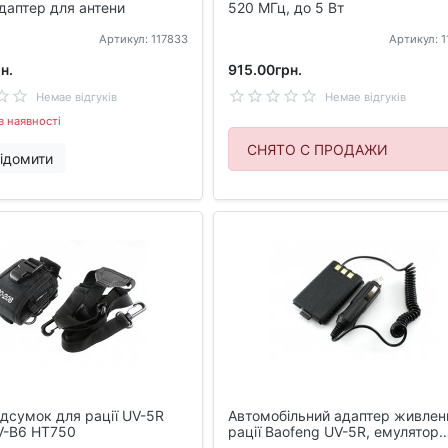
даптер для антени
520 МГц, до 5 Вт
Артикул: 117833
Артикул: 
н.
915.00грн.
Немае відгуків
Немае відгуків
 наявності
СНЯТО С ПРОДАЖИ
ідомити
ідсумок для рації UV-5R
Автомобільний адаптер живлен
V-B6 HT750
рації Baofeng UV-5R, емулятор
акумулятора