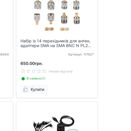
Набір із 14 перехідників для антен,
адаптери SMA на SMA BNC N PL259
SO239
116404
Артикул: 117427
650.00грн.
Немае відгуків
⬤ В наявності
Купити