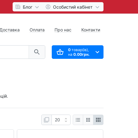
Блог
Особистий кабінет
Доставка
Оплата
Про нас
Контакти
0
товар(ів),
на
0.00грн.
цій.