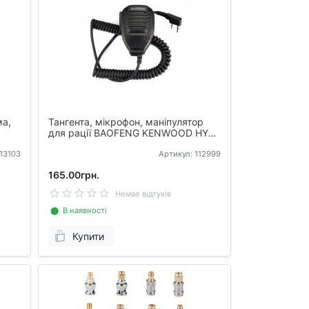
ма,
Тангента, мікрофон, маніпулятор
для рації BAOFENG KENWOOD HYT
WOUXUN TG-01
113103
Артикул: 112999
165.00грн.
Немае відгуків
⬤ В наявності
Купити