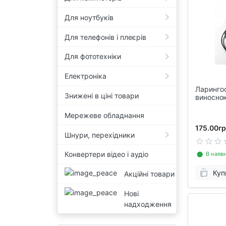
Для ноутбуків
Для телефонів і плеєрів
Для фототехніки
Електроніка
Ларингоф
Знижені в ціні товари
виносно
Мережеве обладнання
175.00гр
Шнури, перехідники
Конвертери відео і аудіо
⬤ В наявн
Куп
Акційні товари
Нові
надходження