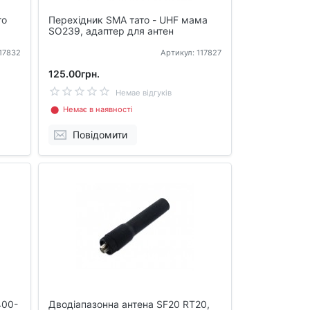
то
Перехідник SMA тато - UHF мама
SO239, адаптер для антен
117832
Артикул: 117827
125.00грн.
Немае відгуків
⬤ Немає в наявності
Повідомити
400-
Дводіапазонна антена SF20 RT20,