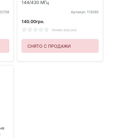
144/430 МГц
112708
Артикул: 113090
140.00грн.
Немае відгуків
СНЯТО С ПРОДАЖИ
ня