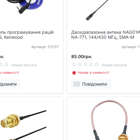
ель програмування рацій
Двохдіапазонна антена NAGOY
, Kenwood
NA-771, 144/430 МГц, SMA-M
Артикул: 112727
Артикул: 
н.
85.00грн.
Немае відгуків
Немае відгуків
 наявності
⬤ Немає в наявності
ідомити
Повідомити