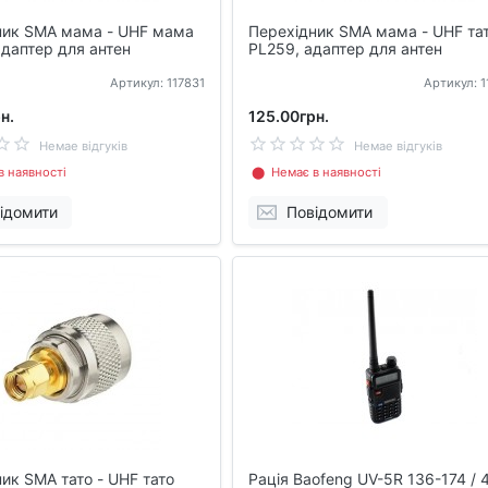
ник SMA мама - UHF мама
Перехідник SMA мама - UHF та
даптер для антен
PL259, адаптер для антен
Артикул: 117831
Артикул: 
н.
125.00грн.
Немае відгуків
Немае відгуків
 наявності
⬤ Немає в наявності
ідомити
Повідомити
ик SMA тато - UHF тато
Рація Baofeng UV-5R 136-174 / 