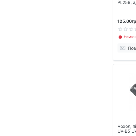
PL259, а
125.00гр
⬤ Немає в
Пов
Чохол, п
UV-B5 U