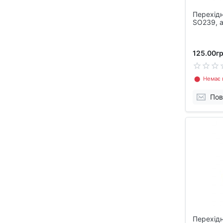
Перехід
SO239, а
125.00гр
⬤ Немає в
Пов
Перехідн