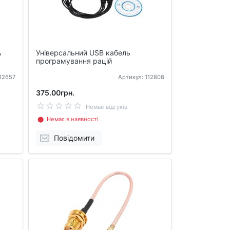
A
Універсальний USB кабель
програмування рацій
112657
Артикул: 112808
375.00грн.
Немае відгуків
⬤ Немає в наявності
Повідомити