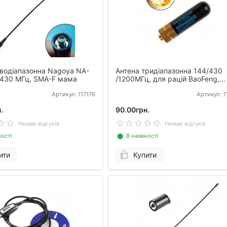
водіапазонна Nagoya NA-
Антена тридіапазонна 144/430
/430 МГц, SMA-F мама
/1200МГц, для рацій BaoFeng,
Kenwood SRH805S
Артикул: 117176
Артикул: 
.
90.00грн.
Немае відгуків
Немае відгуків
ості
⬤ В наявності
ити
Купити