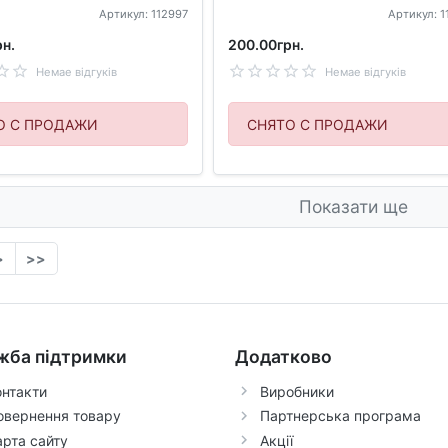
Артикул: 112997
Артикул: 
н.
200.00грн.
Немае відгуків
Немае відгуків
О С ПРОДАЖИ
СНЯТО С ПРОДАЖИ
Показати ще
>
>>
жба підтримки
Додатково
онтакти
Виробники
овернення товару
Партнерська програма
арта сайту
Акції