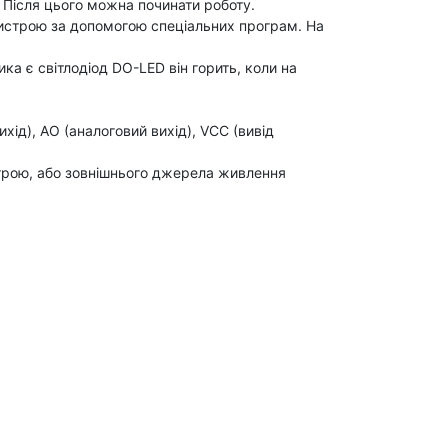
 Після цього можна починати роботу.
ристрою за допомогою спеціальних програм. На
ка є світлодіод DO-LED він горить, коли на
ід), AO (аналоговий вихід), VCC (вивід
строю, або зовнішнього джерела живлення