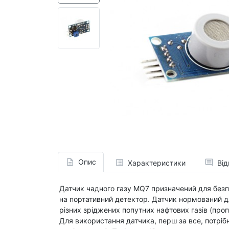
Опис
Характеристики
Від
Датчик чадного газу MQ7 призначений для без
на портативний детектор. Датчик нормований дл
різних зріджених попутних нафтових газів (пропан
Для використання датчика, перш за все, потріб