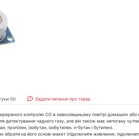
гуки (0)
Задати питання про товар
перервного контролю CO в навколишньому повітрі домашніх або
я детектування чадного газу, але він також має непогану чутлив
, пропілен, ізобутан, ізобутилен, н-бутан і бутилен).
но зібрати на його основі макет (підключити живлення, підключит