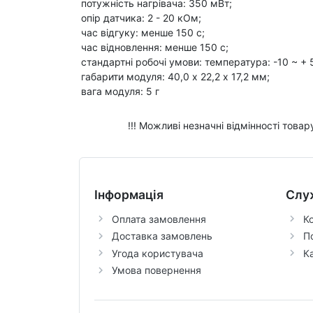
потужність нагрівача: 350 мВт;
опір датчика: 2 - 20 кОм;
час відгуку: менше 150 с;
час відновлення: менше 150 с;
стандартні робочі умови: температура: -10 ~ + 
габарити модуля: 40,0 х 22,2 х 17,2 мм;
вага модуля: 5 г
!!! Можливі незначні відмінності това
Інформація
Слу
Оплата замовлення
К
Доставка замовлень
П
Угода користувача
К
Умова повернення