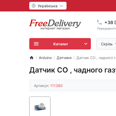
Українська
+38 (
Передзвоніт
Каталог
Скрізь
Arduino
Датчики
Датчик CO , чадного г
Датчик CO , чадного газ
Артикул:
111380