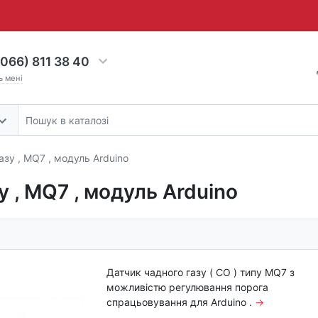
066) 811 38 40
ь мені
азу , MQ7 , модуль Arduino
у , MQ7 , модуль Arduino
Датчик чадного газу ( CO ) типу MQ7 з
можливістю регулювання порога
спрацьовування для Arduino .
→