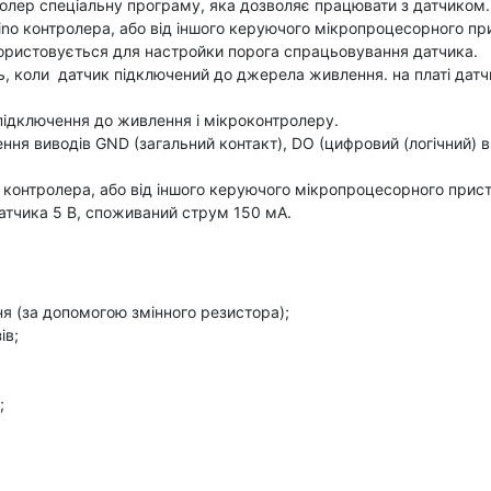
ролер спеціальну програму, яка дозволяє працювати з датчиком.
uino контролера, або від іншого керуючого мікропроцесорного п
користовується для настройки порога спрацьовування датчика.
ть, коли датчик підключений до джерела живлення. на платі датчи
підключення до живлення і мікроконтролеру.
ня виводів GND (загальний контакт), DO (цифровий (логічний) вих
o контролера, або від іншого керуючого мікропроцесорного при
датчика 5 В, споживаний струм 150 мА.
 (за допомогою змінного резистора);
ів;
;