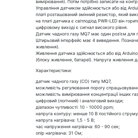
вимірювання). Потім потрібно записати на конт
Управління датчиком здійснюється або від Ard
платі розташований змінний резистор, який ви
на платі датчика є світлодіод PWR-LED він гори
цифровому виході є сигнал високого рівня.
Датчик чадного газу MQ7 має один роз'єм для 
Штирьовий інтерфейс має 4 виведення. Позначен
живлення).
Живлення датчика здійснюється або від Arduin
(блоку живлення, батареї). Напруга живлення 
Характеристики:
датчик чадного газу (CO) типу MQ7,
можливість регулювання порогу спрацьовування
можливість вимірювання концентрації інших газ
цифровий (логічний) і аналоговий виходи;
діапазон чутливості: 10 - 10000 ppm;
напруга контуру: менше 10 В постійного струму
напруга нагрівача: 1,5 - 5 В;
час напруження нагрівача: 60 ​​- 90 сек;
опір нагрівача: 31 Ом;