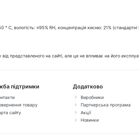
50 ° C, вологість: ≤95% RH, концентрація кисню: 21% (стандартні
ру від представленого на сайті, але це не впливає на його експлуа
жба підтримки
Додатково
онтакти
Виробники
овернення товару
Партнерська програма
арта сайту
Акції
Новинки