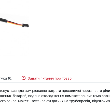
гуки (0)
Задати питання про товар
стовується для вимірювання витрати проходячої через нього рід
ячних батарей, водяне охолодження комп'ютера, система зрошен
його основі макет - встановити датчик на трубопровід, підключи