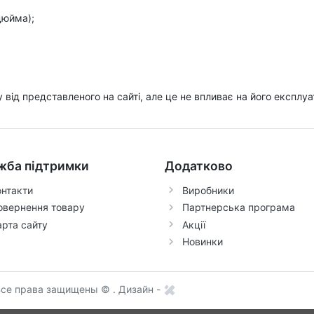
дюйма);
ру від представленого на сайті, але це не впливає на його експлуа
жба підтримки
Додатково
онтакти
Виробники
овернення товару
Партнерська програма
арта сайту
Акції
Новинки
 Все права защищены © .
Дизайн -