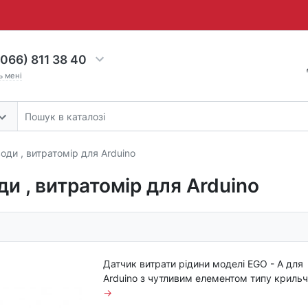
066) 811 38 40
ь мені
води , витратомір для Arduino
ди , витратомір для Arduino
Датчик витрати рідини моделі EGO - A для
Arduino з чутливим елементом типу крильч
→