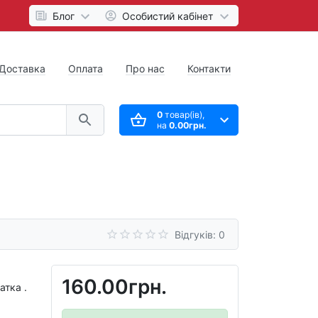
Блог
Особистий кабінет
Доставка
Оплата
Про нас
Контакти
0
товар(ів),
на
0.00грн.
Відгуків: 0
160.00грн.
атка .