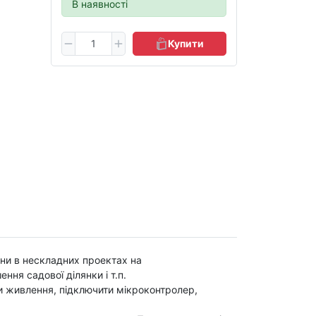
В наявності
Купити
ини в нескладних проектах на
ня садової ділянки і т.п.
ти живлення, підключити мікроконтролер,