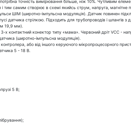
потрібна точність вимірювання більше, ніж 10%. Чутливим елем
 і тим самим створює в схемі якийсь струм, напруга, магнітне 
ульси ШІМ (широтно-імпульсна модуляція). Датчик повинен підк
пусі датчика стрілкою. Підходить для трубопроводів і шлангів з
м 19,9 мм).
н 3-х контактний конектор типу «мама». Червоний дріт VCC - на
датчика (широтно-імпульсна модуляція).
o контролера, або від іншого керуючого мікропроцесорного при
тчика 5 - 18 В.
рузі 5 В;
лібрування);