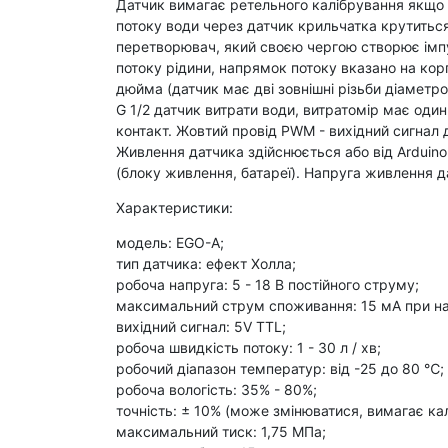
Датчик вимагає ретельного калібрування якщо 
потоку води через датчик крильчатка крутиться
перетворювач, який своєю чергою створює імп
потоку рідини, напрямок потоку вказано на кор
дюйма (датчик має дві зовнішні різьби діаметро
G 1/2 датчик витрати води, витратомір має оди
контакт. Жовтий провід PWM - вихідний сигнал 
Живлення датчика здійснюється або від Arduin
(блоку живлення, батареї). Напруга живлення да
Характеристики:
модель: EGO-A;
тип датчика: ефект Холла;
робоча напруга: 5 - 18 В постійного струму;
максимальний струм споживання: 15 мА при нап
вихідний сигнал: 5V TTL;
робоча швидкість потоку: 1 - 30 л / хв;
робочий діапазон температур: від -25 до 80 ℃;
робоча вологість: 35% - 80%;
точність: ± 10% (може змінюватися, вимагає ка
максимальний тиск: 1,75 МПа;