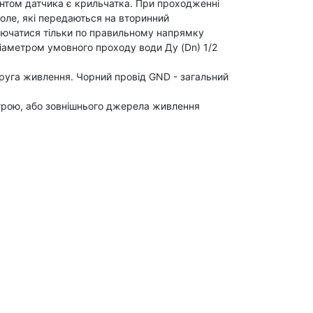
ентом датчика є крильчатка. При проходженні
поле, які передаються на вторинний
лючатися тільки по правильному напрямку
 діаметром умовного проходу води Ду (Dn) 1/2
пруга живлення. Чорний провід GND - загальний
строю, або зовнішнього джерела живлення