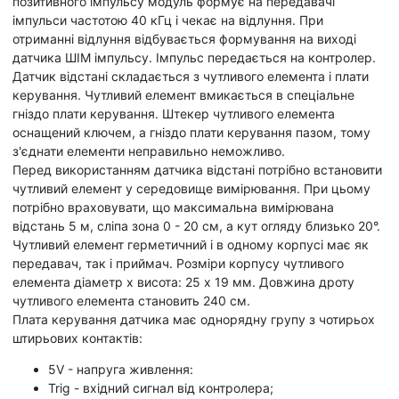
позитивного імпульсу модуль формує на передавачі
імпульси частотою 40 кГц і чекає на відлуння. При
отриманні відлуння відбувається формування на виході
датчика ШІМ імпульсу. Імпульс передається на контролер.
Датчик відстані складається з чутливого елемента і плати
керування. Чутливий елемент вмикається в спеціальне
гніздо плати керування. Штекер чутливого елемента
оснащений ключем, а гніздо плати керування пазом, тому
з'єднати елементи неправильно неможливо.
Перед використанням датчика відстані потрібно встановити
чутливий елемент у середовище вимірювання. При цьому
потрібно враховувати, що максимальна вимірювана
відстань 5 м, сліпа зона 0 - 20 см, а кут огляду близько 20°.
Чутливий елемент герметичний і в одному корпусі має як
передавач, так і приймач. Розміри корпусу чутливого
елемента діаметр х висота: 25 х 19 мм. Довжина дроту
чутливого елемента становить 240 см.
Плата керування датчика має однорядну групу з чотирьох
штирьових контактів:
5V - напруга живлення:
Trig - вхідний сигнал від контролера;