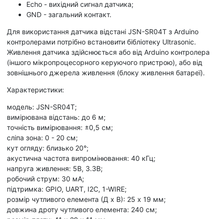
Echo - вихідний сигнал датчика;
GND - загальний контакт.
Для використання датчика відстані JSN-SR04T з Arduino
контролерами потрібно встановити бібліотеку Ultrasonic.
Живлення датчика здійснюється або від Arduino контролера
(іншого мікропроцесорного керуючого пристрою), або від
зовнішнього джерела живлення (блоку живлення батареї).
Характеристики:
модель: JSN-SR04T;
вимірювана відстань: до 6 м;
точність вимірювання: ±0,5 см;
сліпа зона: 0 - 20 см;
кут огляду: близько 20°;
акустична частота випромінювання: 40 кГц;
напруга живлення: 5В, 3.3В;
робочий струм: 30 мА;
підтримка: GPIO, UART, I2C, 1-WIRE;
розмір чутливого елемента (Д х В): 25 х 19 мм;
довжина дроту чутливого елемента: 240 см;