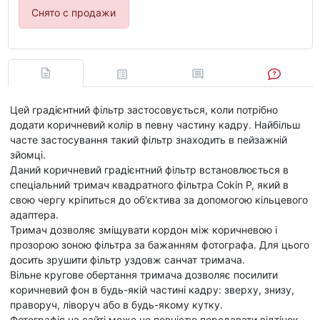
Снято с продажи
Цей градієнтний фільтр застосовується, коли потрібно
додати коричневий колір в певну частину кадру. Найбільш
часте застосування такий фільтр знаходить в пейзажній
зйомці.
Даний коричневий градієнтний фільтр встановлюється в
спеціальний тримач квадратного фільтра Cokin P, який в
свою чергу кріпиться до об'єктива за допомогою кільцевого
адаптера.
Тримач дозволяє зміщувати кордон між коричневою і
прозорою зоною фільтра за бажанням фотографа. Для цього
досить зрушити фільтр уздовж санчат тримача.
Вільне кругове обертання тримача дозволяє посилити
коричневий фон в будь-якій частині кадру: зверху, знизу,
праворуч, ліворуч або в будь-якому кутку.
Фотографія на сайті може не повністю передавати відтінок