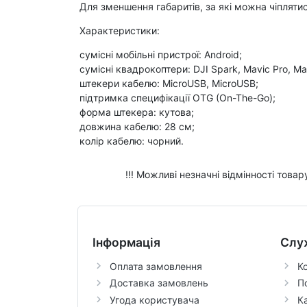
Для зменшення габаритів, за які можна чіпляти
Характеристики:
сумісні мобільні пристрої: Android;
сумісні квадрокоптери: DJI Spark, Mavic Pro, Mavi
штекери кабелю: MicroUSB, MicroUSB;
підтримка специфікації OTG (On-The-Go);
форма штекера: кутова;
довжина кабелю: 28 см;
колір кабелю: чорний.
!!! Можливі незначні відмінності това
Інформація
Слу
Оплата замовлення
К
Доставка замовлень
П
Угода користувача
К