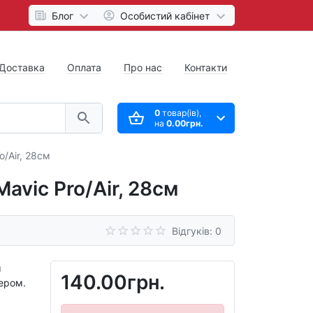
Блог
Особистий кабінет
Доставка
Оплата
Про нас
Контакти
0
товар(ів),
на
0.00грн.
/Air, 28см
avic Pro/Air, 28см
Відгуків: 0
м
140.00грн.
ером.