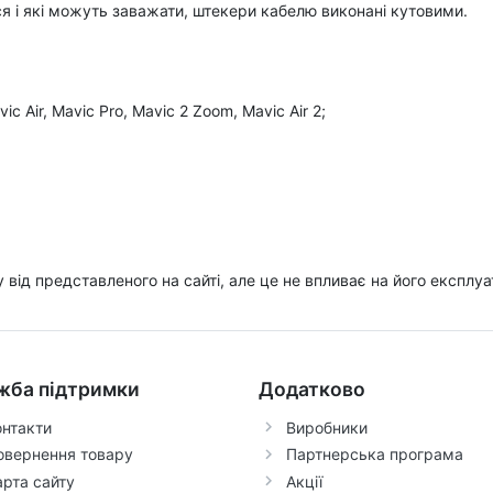
ся і які можуть заважати, штекери кабелю виконані кутовими.
c Air, Mavic Pro, Mavic 2 Zoom, Mavic Air 2;
ру від представленого на сайті, але це не впливає на його експлуа
жба підтримки
Додатково
онтакти
Виробники
овернення товару
Партнерська програма
арта сайту
Акції