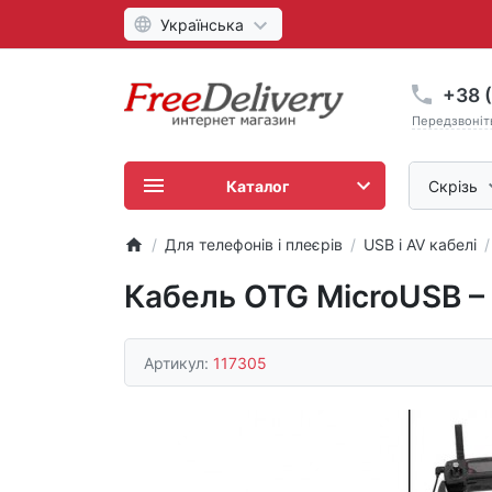
Українська
+38 (
Передзвоніт
Каталог
Скрізь
Для телефонів і плеєрів
USB і AV кабелі
Кабель OTG MicroUSB – M
Артикул:
117305