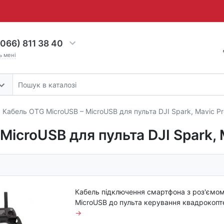
066) 811 38 40
ь мені
Кабель OTG MicroUSB – MicroUSB для пульта DJI Spark, Mavic Pro
icroUSB для пульта DJI Spark, M
Кабель підключення смартфона з роз'ємо
MicroUSB до пульта керування квадрокопт
→