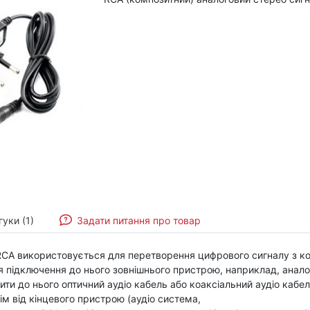
гуки (1)
Задати питання про товар
г RCA використовується для перетворення цифрового сигналу з к
ля підключення до нього зовнішнього пристрою, наприклад, анало
ти до нього оптичний аудіо кабель або коаксіальний аудіо кабе
отім від кінцевого пристрою (аудіо система,