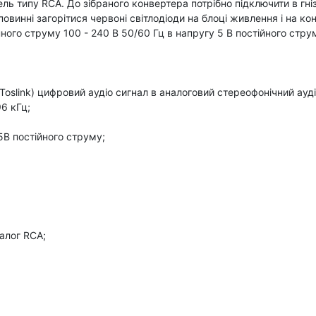
бель типу RCA. До зібраного конвертера потрібно підключити в гн
винні загорітися червоні світлодіоди на блоці живлення і на ко
ого струму 100 - 240 В 50/60 Гц в напругу 5 В постійного стру
(Toslink) цифровий аудіо сигнал в аналоговий стереофонічний ауді
96 кГц;
5В постійного струму;
налог RCA;