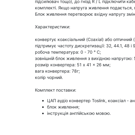
підсилювач тощо), до гнізд R / L підключити ка
комплекті. Якщо напруга живлення подається, по
Блок живлення перетворює вхідну напругу змінн
Характеристики:
конвертує коаксіальний (Coaxial) або оптичний 
підтримує частоту дискретизації: 32, 44.1, 48 і 
робоча температура: 0 - 70 ° С;
зовнішній блок живлення з вихідною напругою: 
розмір конвертера: 51 x 41 x 26 мм;
вага конвертера: 78г;
колір чорний.
Комплект поставки:
ЦАП аудіо конвертер Toslink, коаксіал - а
блок живлення;
інструкція англійською мовою.