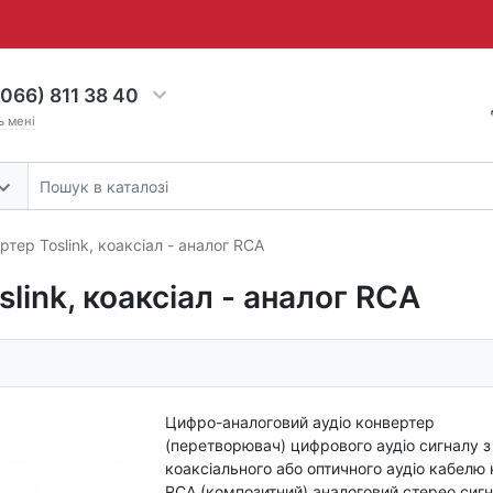
066) 811 38 40
ь мені
тер Toslink, коаксіал - аналог RCA
link, коаксіал - аналог RCA
Цифро-аналоговий аудіо конвертер
(перетворювач) цифрового аудіо сигналу з
коаксіального або оптичного аудіо кабелю 
RCA (композитний) аналоговий стерео сиг