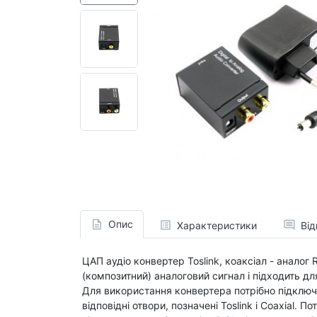
Опис
Характеристики
Від
ЦАП аудіо конвертер Toslink, коаксіал - анало
(композитний) аналоговий сигнал і підходить д
Для використання конвертера потрібно підключи
відповідні отвори, позначені Toslink і Coaxial. П