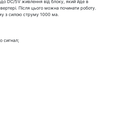
іздо DC/5V живлення від блоку, який йде в
нвертері. Після цього можна починати роботу.
му з силою струму 1000 ма.
о сигнал;