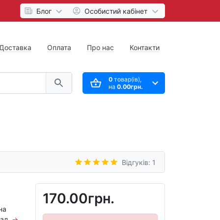
Блог
Особистий кабінет
Доставка
Оплата
Про нас
Контакти
0
товар(ів),
на
0.00грн.
Відгуків: 1
170.00грн.
на
нал.
→