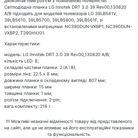
двоконтактний роз'єм з позначеною полярністю.
Світлодіодна планка LG Innotek DRT 3.0 39 Rev00_130820
A/B підходить для моделей телевізорів LG 39LB561V,
39LB5610, 39LB5700, 39LB5800, 39LB561F, зі
встановленими матрицями: NC390DUN-VXBP1, NC390DUN-
VXBP2, T390HVJ01.
Характеристики:
модель: LG Innotek DRT 3.0 39 Rev00_130820 A/B;
кількість LED: 8;
складові частини планки: 2 (А і В);
розміри лінз: 22.5 x 8 мм;
довжина планки в складеному вигляді: 807 мм;
ширина планки: 15 мм
товщина планки: 1 мм;
роз'єм підключення: 2-pin;
вага комплекту: 216 г.
!!! Можливі незначні відмінності товару від представленого
на сайті, але це не впливає на його експлуатаційні показники
та функціональність.