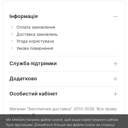
Інформація
Оплата замовлення
Доставка замовлень
Угода користувача
Умова повернення
Служба підтримки
Додатково
Особистий кабінет
Магазин "Бесплатная доставка" 2010-2026. Все права
защищены © .
Ми використовуємо файли cookie, щоб ваше користування сайтом
Дизайн -
було зручнішим. Дізнайтеся більше про файли cookie на сторінці